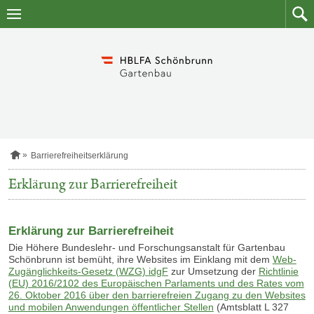
Zum
Zum
Inhalt
Such
springen
S
Barrierefreiheitserklärung
t
a
Erklärung zur Barrierefreiheit
r
t
s
e
Erklärung
zur Barrierefreiheit
i
t
Die Höhere Bundeslehr- und Forschungsanstalt für Gartenbau
e
Schönbrunn ist bemüht, ihre Websites im Einklang mit dem
Web-
Zugänglichkeits-Gesetz (WZG)
idgF
zur Umsetzung der
Richtlinie
(EU) 2016/2102 des Europäischen Parlaments und des Rates vom
26. Oktober 2016 über den barrierefreien Zugang zu den Websites
und mobilen Anwendungen öffentlicher Stellen
(Amtsblatt L 327