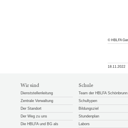
Großansicht
© HBLFA Gartenbau
© HBLFA Ga
öffnen
Veröffentlicht
18.11.2022
am
SITEMAP-
Wir sind
Schule
NAVIGATION
Dienststellenleitung
Team der HBLFA Schönbrunn
Zentrale Verwaltung
Schultypen
Der Standort
Bildungsziel
Der Weg zu uns
Stundenplan
Die HBLFA und BG als
Labors