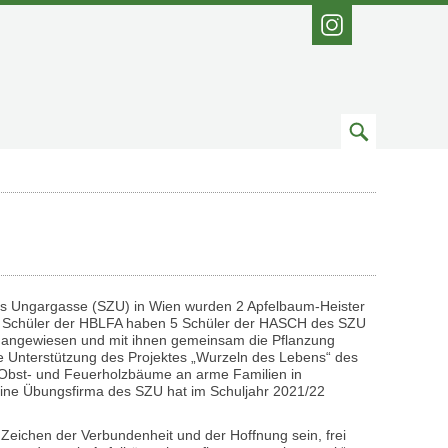
Instagram
Zum
Suchfeld
s Ungargasse (SZU) in Wien wurden 2 Apfelbaum-Heister
ier Schüler der HBLFA haben 5 Schüler der HASCH des SZU
 angewiesen und mit ihnen gemeinsam die Pflanzung
 Unterstützung des Projektes „Wurzeln des Lebens“ des
m Obst- und Feuerholzbäume an arme Familien in
ine Übungsfirma des SZU hat im Schuljahr 2021/22
 Zeichen der Verbundenheit und der Hoffnung sein, frei