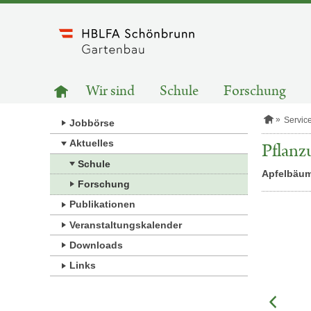
Zum
Inhalt
springen
HAUPTNAVIGATION
Zur
Wir sind
Schule
Forschung
Startseite
S
Servic
Jobbörse
t
a
Aktuelles
Pflan
r
Schule
t
Apfelbäum
s
Forschung
e
i
Publikationen
t
e
Veranstaltungskalender
Downloads
Links