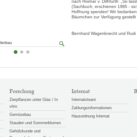
nach Hoimar v. Dithfurth: „So las
(Sachbuch, erschienen 1985 - sic
Hoffnung spenden! Wir bedanken
Bäumchen zur Verfügung gestellt 
Bernhard Wagenknecht und Rudi S
Großansicht
rtenbau
© HBLFA Gartenbau
öffnen
Forschung
Internat
B
Zierpflanzen unter Glas / In
Internatsteam
vitro
Zahlungsinformationen
Gemüsebau
Hausordnung Internat
Stauden und Sommerblumen
Gehölzkunde und