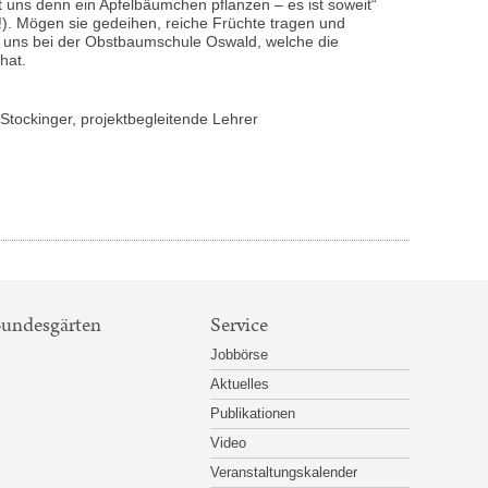
st uns denn ein Apfelbäumchen pflanzen – es ist soweit“
!). Mögen sie gedeihen, reiche Früchte tragen und
 uns bei der Obstbaumschule Oswald, welche die
hat.
tockinger, projektbegleitende Lehrer
Großansicht
Großansicht
© HBLFA Gartenbau
© HB
öffnen
öffnen
undesgärten
Service
Jobbörse
Aktuelles
Publikationen
Video
Veranstaltungskalender