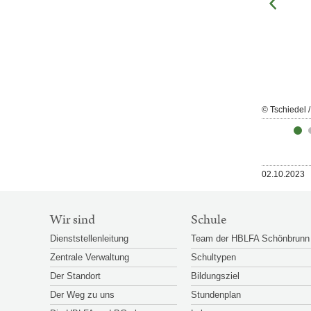
Großansicht
© Tschiedel / Zoidl / Brandl
© Tschiedel /
öffnen
Veröffentlicht
02.10.2023
am
SITEMAP-
Wir sind
Schule
NAVIGATION
Dienststellenleitung
Team der HBLFA Schönbrunn
Zentrale Verwaltung
Schultypen
Der Standort
Bildungsziel
Der Weg zu uns
Stundenplan