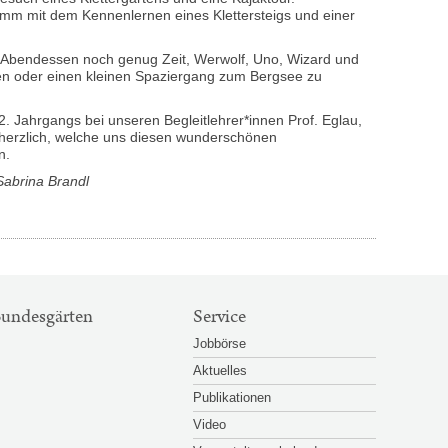
m mit dem Kennenlernen eines Klettersteigs und einer
 Abendessen noch genug Zeit, Werwolf, Uno, Wizard und
len oder einen kleinen Spaziergang zum Bergsee zu
 Jahrgangs bei unseren Begleitlehrer*innen Prof. Eglau,
t herzlich, welche uns diesen wunderschönen
n.
Großansicht
Großansicht
© Tschiedel / Zoidl / Brandl
© Tsc
öffnen
öffnen
 Sabrina Brandl
undesgärten
Service
Jobbörse
Aktuelles
Publikationen
Video