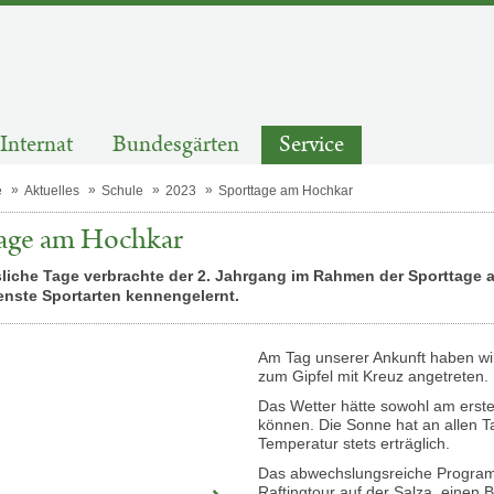
Internat
Bundesgärten
Service
e
Aktuelles
Schule
2023
Sporttage am Hochkar
tage am Hochkar
liche Tage verbrachte der 2. Jahrgang im Rahmen der Sporttage 
enste Sportarten kennengelernt.
Am Tag unserer Ankunft haben wi
zum Gipfel mit Kreuz angetreten.
Das Wetter hätte sowohl am erste
können. Die Sonne hat an allen T
Temperatur stets erträglich.
Das abwechslungsreiche Program
Raftingtour auf der Salza, einen 