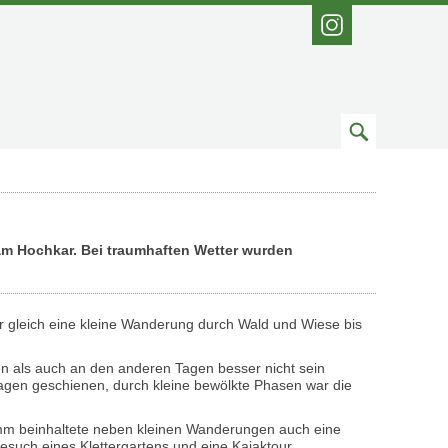
Instagram
Zum
Suchfeld
am Hochkar. Bei traumhaften Wetter wurden
r gleich eine kleine Wanderung durch Wald und Wiese bis
n als auch an den anderen Tagen besser nicht sein
agen geschienen, durch kleine bewölkte Phasen war die
m beinhaltete neben kleinen Wanderungen auch eine
Besuch eines Klettergartens und eine Kajaktour.