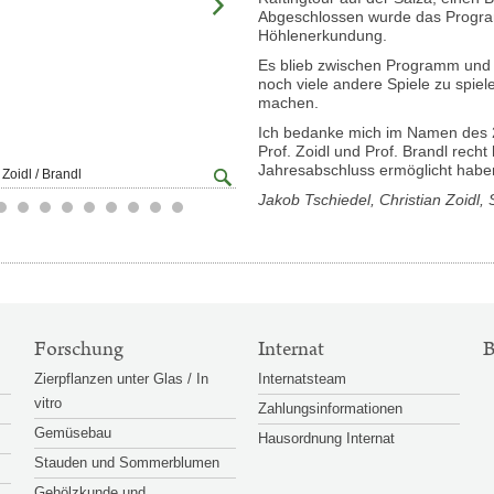
Abgeschlossen wurde das Program
Höhlenerkundung.
Es blieb zwischen Programm und
noch viele andere Spiele zu spie
machen.
Ich bedanke mich im Namen des 2.
Prof. Zoidl und Prof. Brandl rech
Jahresabschluss ermöglicht habe
Großansicht
 Zoidl / Brandl
© Tschiedel / Zoidl / Brandl
öffnen
Jakob Tschiedel, Christian Zoidl,
Forschung
Internat
B
Zierpflanzen unter Glas / In
Internatsteam
vitro
Zahlungsinformationen
Gemüsebau
Hausordnung Internat
Stauden und Sommerblumen
Gehölzkunde und