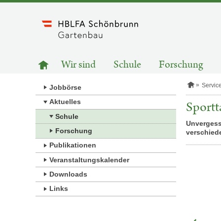
Zum
Inhalt
springen
HAUPTNAVIGATION
Zur
Wir sind
Schule
Forschung
Startseite
S
Servic
Jobbörse
t
a
Aktuelles
Sport
r
Schule
t
Unvergess
s
Forschung
verschied
e
i
Publikationen
t
e
Veranstaltungskalender
Downloads
Links