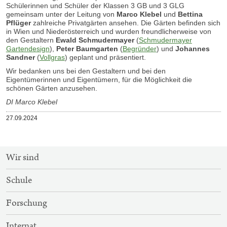
Schülerinnen und Schüler der Klassen 3 GB und 3 GLG
gemeinsam unter der Leitung von
Marco Klebel
und
Bettina
Pflüger
zahlreiche Privatgärten ansehen. Die Gärten befinden sich
in Wien und Niederösterreich und wurden freundlicherweise von
den Gestaltern
Ewald Schmudermayer
(
Schmudermayer
Gartendesign
),
Peter Baumgarten
(
Begründer
) und
Johannes
Sandner
(
Vollgras
) geplant und präsentiert.
Wir bedanken uns bei den Gestaltern und bei den
Eigentümerinnen und Eigentümern, für die Möglichkeit die
schönen Gärten anzusehen.
DI Marco Klebel
Veröffentlicht
27.09.2024
am
SITEMAP-
Wir sind
NAVIGATION
Schule
Forschung
Internat