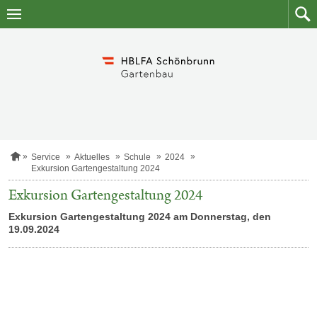
Zum
Zum
Inhalt
Such
springen
S
Service
Aktuelles
Schule
2024
t
Exkursion Gartengestaltung 2024
a
r
Exkursion Gartengestaltung 2024
t
s
Exkursion Gartengestaltung 2024 am Donnerstag, den
e
19.09.2024
i
t
e