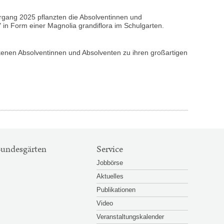
rgang 2025 pflanzten die Absolventinnen und
 in Form einer Magnolia grandiflora im Schulgarten.
ckenen Absolventinnen und Absolventen zu ihren großartigen
Großansicht
Großansicht
© Marco Klebel
© Mar
öffnen
öffnen
undesgärten
Service
Jobbörse
Aktuelles
Publikationen
Video
Veranstaltungskalender