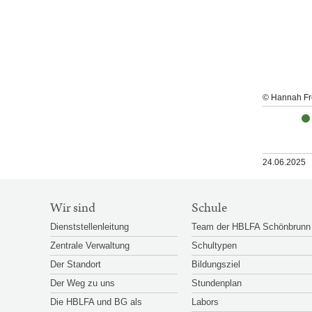
Großansicht
© Friedrich Tautermann
© Hannah Fr
öffnen
Veröffentlicht
24.06.2025
am
SITEMAP-
Wir sind
Schule
NAVIGATION
Dienststellenleitung
Team der HBLFA Schönbrunn
Zentrale Verwaltung
Schultypen
Der Standort
Bildungsziel
Der Weg zu uns
Stundenplan
Die HBLFA und BG als
Labors