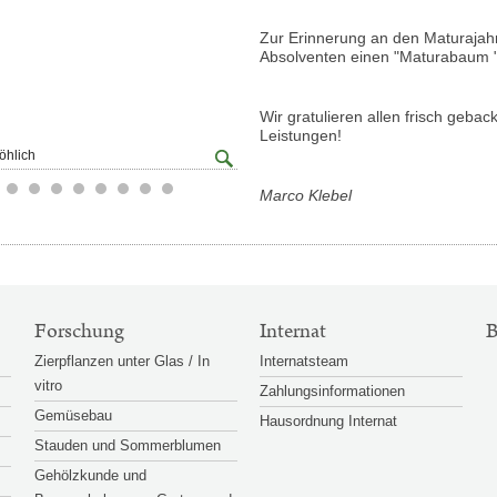
Zur Erinnerung an den Maturajah
Absolventen einen "Maturabaum "
Wir gratulieren allen frisch geba
Leistungen!
Großansicht
öhlich
© Marco Klebel
öffnen
Marco Klebel
Forschung
Internat
B
Zierpflanzen unter Glas / In
Internatsteam
vitro
Zahlungsinformationen
Gemüsebau
Hausordnung Internat
Stauden und Sommerblumen
Gehölzkunde und