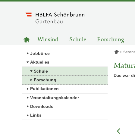
Zum
Inhalt
springen
HAUPTNAVIGATION
Zur
Wir sind
Schule
Forschung
Startseite
S
Servic
Jobbörse
t
a
Aktuelles
Matur
r
Schule
t
Das war d
s
Forschung
e
i
Publikationen
t
e
Veranstaltungskalender
Downloads
Links