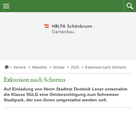
Zum
Zum
Inhalt
Such
springen
S
Service
Aktuelles
Schule
2025
Exkursion nach Schrems
t
a
Exkursion nach Schrems
r
t
Auf Einladung von Herrn Stadtrat Dominik Leser unternahm
s
die Klasse 5GLG eine Ortsbesichtigung zum Schremser
e
Stadtpark, der von ihnen umgestaltet werden soll.
i
t
e