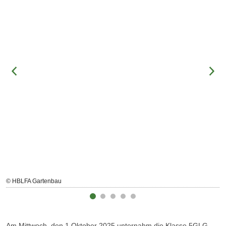
© HBLFA Gartenbau
Am Mittwoch, den 1.Oktober 2025 unternahm die Klasse 5GLG