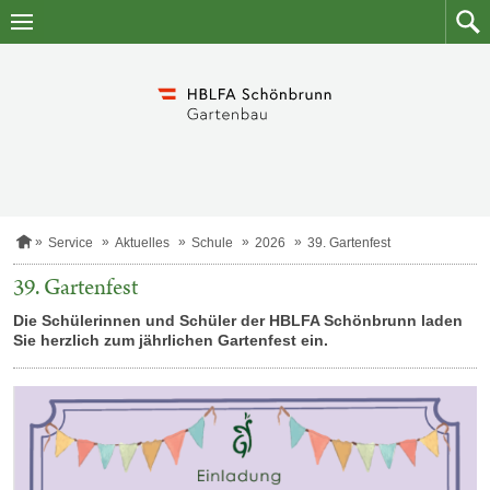
Zum
Zum
Inhalt
Such
springen
S
Service
Aktuelles
Schule
2026
39. Gartenfest
t
a
39. Gartenfest
r
t
Die Schülerinnen und Schüler der HBLFA Schönbrunn laden
s
Sie herzlich zum jährlichen Gartenfest ein.
e
i
t
e