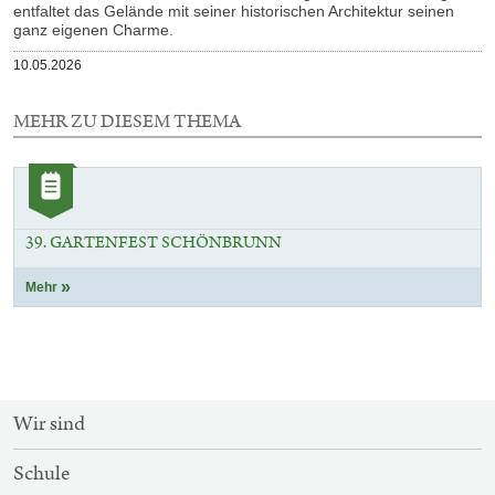
entfaltet das Gelände mit seiner historischen Architektur seinen
ganz eigenen Charme.
Veröffentlicht
10.05.2026
am
MEHR ZU DIESEM THEMA
1
Element
Kategorie:
mit
Artikel
dieser
Auswahl
39. GARTENFEST SCHÖNBRUNN
Mehr
SITEMAP-
Wir sind
NAVIGATION
Schule