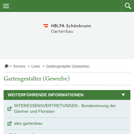
Zum
Zum
Inhalt
Such
springen
S
Service
Links
Gartengestalter (Gewerbe)
t
a
Gartengestalter (Gewerbe)
r
t
s
WEITERFÜHRENDE INFORMATIONEN
e
i
t
INTERESSENSVERTRETUNGEN - Bundesinnung der
e
Gärtner und Floristen
alex.gartenbau