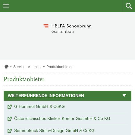
Zum
Zum
Inhalt
Such
springen
S
Service
Links
Produktanbieter
t
a
Produktanbieter
r
t
s
WEITERFÜHRENDE INFORMATIONEN
e
i
t
G.Hummel GmbH & CoKG
e
Österreichisches Klinker-Kontor GesmbH & Co KG
Semmelrock Stein+Design GmbH & CoKG