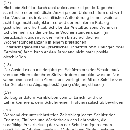
(17)
Bleibt ein Schüler durch acht aufeinanderfolgende Tage ohne
schriftliche oder mündliche Anzeige dem Unterricht fern und wird
das Versäumnis trotz schriftlicher Aufforderung binnen weiterer
acht Tage nicht aufgeklärt, so wird der Schüler im Katalog
gestrichen und hört auf, Schüler der Anstalt zu sein. Wenn ein
Schüler mehr als die vierfache Wochenstundenanzahl (in
berücksichtigungswürdigen Fällen bis zu achtfachen
Wochenstundenanzahl) in einem praktischen
Unterrichtsgegenstand (praktischer Unterricht bzw. Übungen oder
Seminare) fehlt, kann er den Jahrgang nicht mehr positiv
abschließen.
(18)
Der Austritt eines minderjährigen Schülers aus der Schule muß
von den Eltern oder ihren Stellvertretern gemeldet werden. Nur
wenn eine schriftliche Abmeldung vorliegt, erhält der Schüler von
der Schule eine Abgangsbestätigung (Abgangsklausel).
(19)
Bei begründetem Fernbleiben vom Unterricht wird die
Lehrerkonferenz dem Schüler einen Prüfungsaufschub bewilligen.
(20)
Während der unterrichtsfreien Zeit obliegt jedem Schüler das
Erlernen, Einüben und Wiederholen des Lehrstoffes, die
sorgfältige Ausarbeitung der von der Schule aufgetragenen
schriftlichen Arbeiten sowie die Vorbereitung für den weiteren