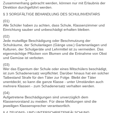
Zusammenhang gebracht werden, können nur mit Erlaubnis der
Direktion durchgeführt werden.
§ 3 SORGFÄLTIGE BEHANDLUNG DES SCHULINVENTARS
(01)
Alle Schüler haben zu achten, dass Schule, Klassenzimmer und
Einrichtung sauber und unbeschädigt erhalten bleiben.
(02)
Jede mutwillige Beschädigung oder Beschmutzung der
Schulräume, der Schulanlagen (Gänge usw.) Gartenanlagen und
Kulturen, der Schulgeräte und Lehrmittel ist zu vermeiden. Das
eigenmächtige Pflücken von Blumen und die Entnahme von Obst
und Gemüse ist verboten.
(03)
Wer das Eigentum der Schule oder eines Mitschülers beschädigt,
ist zum Schadenersatz verpflichtet. Darüber hinaus hat ein solcher
Tatbestand Strafe für den Täter zur Folge. Bleibt der Täter
unentdeckt, so kann die ganze Klasse - unter Umständen auch
mehrere Klassen - zum Schadenersatz verhalten werden.
(04)
Aufgetretene Beschädigungen sind unverzüglich dem
Klassenvorstand zu meiden. Für diese Meldungen sind die
jeweiligen Klassensprecher verantwortlich.
§ 4 ZEUGNIS- UND UNTERSCHRIFTENFÄLSCHUNG