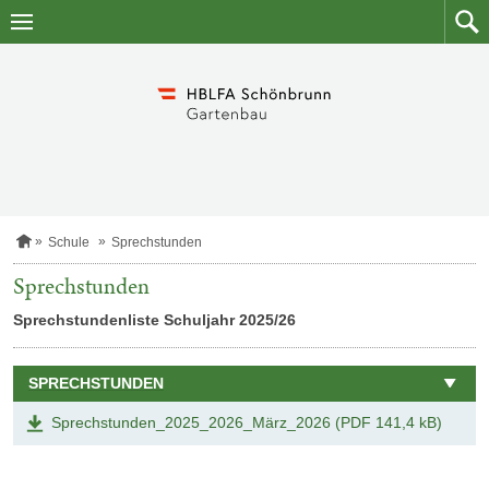
Zum
Zum
Inhalt
Such
springen
S
Schule
Sprechstunden
t
a
Sprechstunden
r
t
Sprechstundenliste Schuljahr 2025/26
s
e
i
t
SPRECHSTUNDEN
e
Sprechstunden_2025_2026_März_2026 (PDF 141,4 kB)